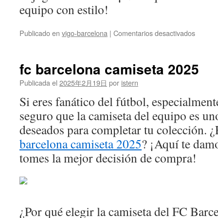
equipo con estilo!
en
Publicado en
vigo-barcelona
|
Comentarios desactivados
Unboxi
24/25
Barcel
fc barcelona camiseta 2025
home
jersey
Publicada el
2025年2月19日
por
istern
#footbal
Si eres fanático del fútbol, especialmen
#socce
seguro que la camiseta del equipo es un
deseados para completar tu colección. 
barcelona camiseta 2025
? ¡Aquí te dam
tomes la mejor decisión de compra!
¿Por qué elegir la camiseta del FC Barc