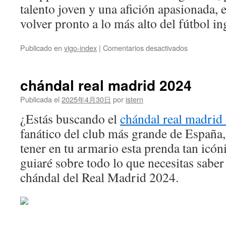
talento joven y una afición apasionada, 
volver pronto a lo más alto del fútbol in
en
Publicado en
vigo-index
|
Comentarios desactivados
Liverpool
perdió
la
chándal real madrid 2024
esperanza
de
Publicada el
2025年4月30日
por
istern
ganar
¿Estás buscando el
chándal real madrid
el
título
fanático del club más grande de España
de
tener en tu armario esta prenda tan icóni
la
Premier
guiaré sobre todo lo que necesitas saber
League
chándal del Real Madrid 2024.