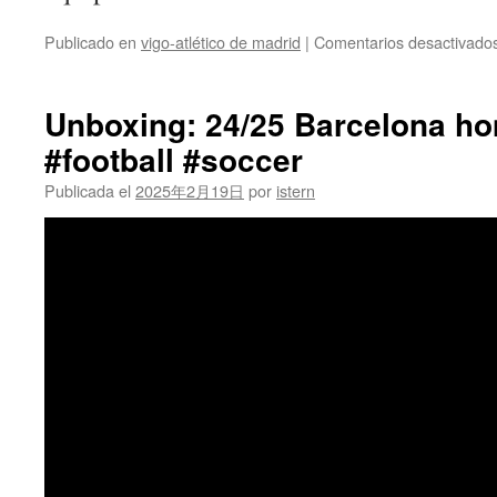
Publicado en
vigo-atlético de madrid
|
Comentarios desactivado
Unboxing: 24/25 Barcelona ho
#football #soccer
Publicada el
2025年2月19日
por
istern