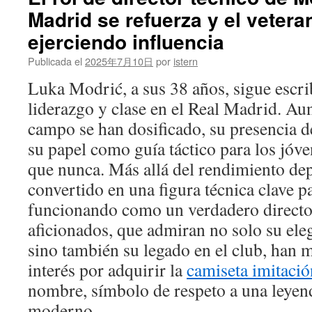
Fran
Madrid se refuerza y el vetera
Garcí
en
ejerciendo influencia
el
Real
Publicada el
2025年7月10日
por
istern
Madri
Luka Modrić, a sus 38 años, sigue escri
deja
a
liderazgo y clase en el Real Madrid. Au
la
campo se han dosificado, su presencia d
defen
del
su papel como guía táctico para los jóv
Getaf
que nunca. Más allá del rendimiento depo
con
una
convertido en una figura técnica clave p
gran
funcionando como un verdadero directo
capac
aficionados, que admiran no solo su ele
sino también su legado en el club, han
interés por adquirir la
camiseta imitaci
nombre, símbolo de respeto a una leyend
moderno.