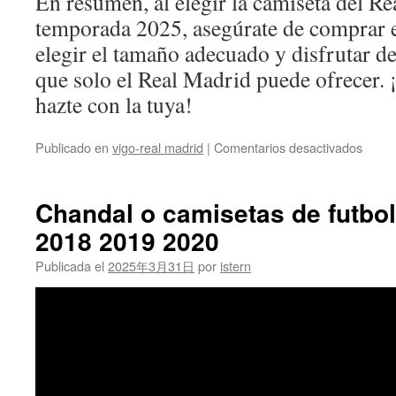
En resumen, al elegir la camiseta del Re
temporada 2025, asegúrate de comprar e
elegir el tamaño adecuado y disfrutar de
que solo el Real Madrid puede ofrecer.
hazte con la tuya!
en
Publicado en
vigo-real madrid
|
Comentarios desactivados
camis
real
madri
Chandal o camisetas de futbol
2025
2018 2019 2020
Publicada el
2025年3月31日
por
istern