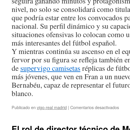
seguirá ganando minutos y protagonismo
nivel, no solo se consolidará como titul
que podría estar entre los convocados pa
nacional. Su perfil dinámico y su capaci
situaciones ofensivas lo colocan como u
más interesantes del fútbol español.
Y mientras continúa su ascenso en el e
fervor por su figura se refleja también 
de
supervigo camisetas
réplicas de fútbo
más jóvenes, que ven en Fran a un nuevo
Bernabéu, capaz de representar el futuro
blanco.
en
Publicado en
vigo-real madrid
|
Comentarios desactivados
La
penet
de
El rol de director técnico de M