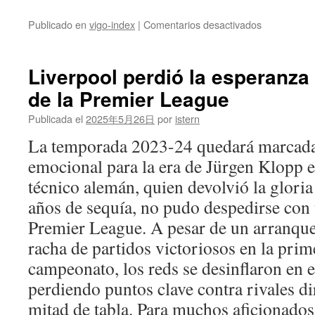
en
Publicado en
vigo-index
|
Comentarios desactivados
Arsenal,
Manchester
City
Liverpool perdió la esperanza 
y
de la Premier League
Liverpool
están
Publicada el
2025年5月26日
por
istern
en
una
La temporada 2023-24 quedará marcada
feroz
emocional para la era de Jürgen Klopp e
batalla
por
técnico alemán, quien devolvió la gloria 
el
años de sequía, no pudo despedirse con 
título
de
Premier League. A pesar de un arranqu
la
racha de partidos victoriosos en la prim
Premier
League
campeonato, los reds se desinflaron en e
perdiendo puntos clave contra rivales di
mitad de tabla. Para muchos aficionados