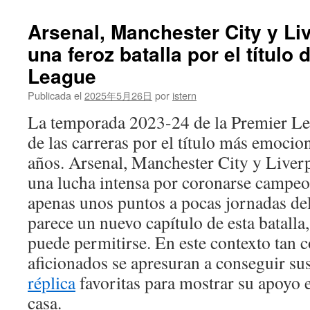
rol
de
Arsenal, Manchester City y Li
direct
una feroz batalla por el título 
técnic
de
League
Modri
en
Publicada el
2025年5月26日
por
istern
el
La temporada 2023-24 de la Premier Le
Real
Madri
de las carreras por el título más emocio
se
años. Arsenal, Manchester City y Liver
refue
y
una lucha intensa por coronarse campeo
el
apenas unos puntos a pocas jornadas del
veter
conti
parece un nuevo capítulo de esta batalla
ejerc
puede permitirse. En este contexto tan
influe
aficionados se apresuran a conseguir su
réplica
favoritas para mostrar su apoyo e
casa.