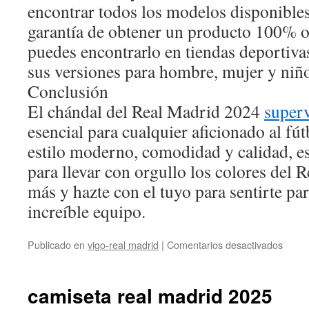
encontrar todos los modelos disponibles
garantía de obtener un producto 100% o
puedes encontrarlo en tiendas deportiva
sus versiones para hombre, mujer y niñ
Conclusión
El chándal del Real Madrid 2024
super
esencial para cualquier aficionado al fút
estilo moderno, comodidad y calidad, e
para llevar con orgullo los colores del 
más y hazte con el tuyo para sentirte part
increíble equipo.
en
Publicado en
vigo-real madrid
|
Comentarios desactivados
chánd
real
madri
camiseta real madrid 2025
2024