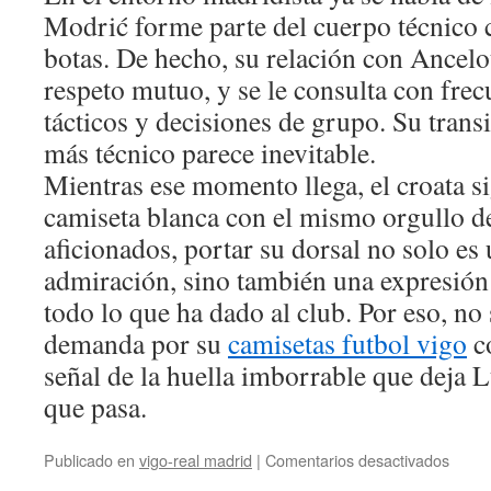
Modrić forme parte del cuerpo técnico 
botas. De hecho, su relación con Ancelot
respeto mutuo, y se le consulta con fre
tácticos y decisiones de grupo. Su transi
más técnico parece inevitable.
Mientras ese momento llega, el croata s
camiseta blanca con el mismo orgullo de
aficionados, portar su dorsal no solo es
admiración, sino también una expresión
todo lo que ha dado al club. Por eso, no
demanda por su
camisetas futbol vigo
c
señal de la huella imborrable que deja
que pasa.
en
Publicado en
vigo-real madrid
|
Comentarios desactivados
El