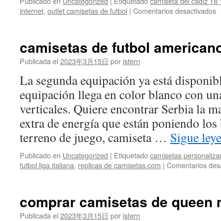
Publicado en
Uncategorized
|
Etiquetado
camiseta del cadiz 18 
e
internet
,
outlet camisetas de futbol
|
Comentarios desactivados
c
f
s
camisetas de futbol american
fc
Publicada el
2023年3月15日
por
istern
La segunda equipación ya está disponib
equipación llega en color blanco con una
verticales. Quiere encontrar Serbia la m
extra de energía que están poniendo los 
terreno de juego, camiseta …
Sigue le
Publicado en
Uncategorized
|
Etiquetado
camisetas personaliza
futbol liga italiana
,
replicas de camisetas.com
|
Comentarios des
comprar camisetas de queen 
Publicada el
2023年3月15日
por
istern