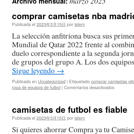
marzo 2023
Archivo mensual:
contenido
comprar camisetas nba madri
Publicada el
2023年3月15日
por
istern
La selección anfitriona busca sus prime
Mundial de Qatar 2022 frente al combin
duelo correspondiente a la segunda jorn
de grupos del grupo A. Los dos equipo
Sigue leyendo
→
Publicado en
Uncategorized
|
Etiquetado
comprar camisetas gil
en
ropa de equipos de futbol
|
Comentarios desactivados
comprar
camisetas
nba
camisetas de futbol es fiable
madrid
Publicada el
2023年3月15日
por
istern
Si quieres ahorrar Compra ya tu Camise