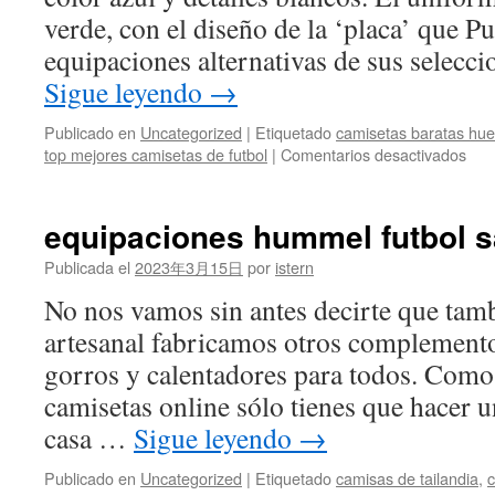
verde, con el diseño de la ‘placa’ que P
equipaciones alternativas de sus selecc
Sigue leyendo
→
Publicado en
Uncategorized
|
Etiquetado
camisetas baratas hu
en
top mejores camisetas de futbol
|
Comentarios desactivados
tien
de
mod
equipaciones hummel futbol s
en
mad
Publicada el
2023年3月15日
por
istern
bar
No nos vamos sin antes decirte que tam
artesanal fabricamos otros complemen
gorros y calentadores para todos. Como
camisetas online sólo tienes que hacer un
casa …
Sigue leyendo
→
Publicado en
Uncategorized
|
Etiquetado
camisas de tailandia
,
c