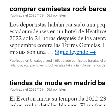
bar
de
comprar camisetas rock barc
fut
20
Publicada el
2023年3月15日
por
istern
Los deportistas habían causado una pequ
estadounidenses en un hotel de Heathro
2022 solo 24 horas después de los atent
septiembre contra las Torres Gemelas. L
mixtas son una …
Sigue leyendo
→
Publicado en
Uncategorized
|
Etiquetado
camisetas baratas el c
tailandia
,
equipaciones futbol baratas tailandia
|
Comentarios de
tiendas de moda en madrid ba
Publicada el
2023年3月15日
por
istern
El Everton inicia su temporada 2022-2
color azul y detalles blancos. El uniform