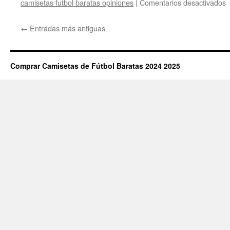
e
camisetas futbol baratas opiniones
|
Comentarios desactivados
e
h
←
Entradas más antiguas
f
s
Comprar Camisetas de Fútbol Baratas 2024 2025