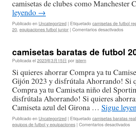
camisetas de clubes como Manchester C
leyendo
→
Publicado en
Uncategorized
|
Etiquetado
camisetas de futbol re
en
20
,
equipaciones futbol junior
|
Comentarios desactivados
donde
compr
en
camisetas baratas de futbol 2
madri
ropa
Publicada el
2023年3月15日
por
istern
de
Si quieres ahorrar Compra ya tu Camiset
marca
barata
Gijón 2023 y disfrútala Ahorrando! Si 
Compra ya tu Camiseta niño del Sporti
disfrútala Ahorrando! Si quieres ahorr
Camiseta azul del Girona …
Sigue ley
Publicado en
Uncategorized
|
Etiquetado
camisetas baratas rea
en
equipos de futbol y equipaciones
|
Comentarios desactivados
ca