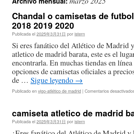
marzo 2025
Archivo mensual:
contenido
Chandal o camisetas de futbol
2018 2019 2020
Publicada el
2025年3月31日
por
istern
Si eres fanático del Atlético de Madrid 
atletico de madrid barata, este es el luga
encontrarla. En muchas tiendas en línea 
opciones de camisetas oficiales a precio
de …
Sigue leyendo
→
Publicado en
vigo-atlético de madrid
|
Comentarios desactivado
camiseta atletico de madrid b
Publicada el
2025年3月31日
por
istern
¿Eres fanático del Atlético de Madrid y