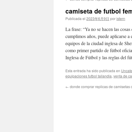
contenido
camiseta de futbol fe
Publicada el
2023年6月9日
por
istern
La frase: “Ya no se hacen las cosas
cumplimos años, puede aplicarse a e
equipos de la ciudad inglesa de Shef
como primer partido de fútbol oficia
Inglesa de Fútbol y las reglas del fút
Esta entrada ha sido publicada en
Uncate
equipaciones futbol tailandia
,
venta de ca
←
donde comprar replicas de camisetas d