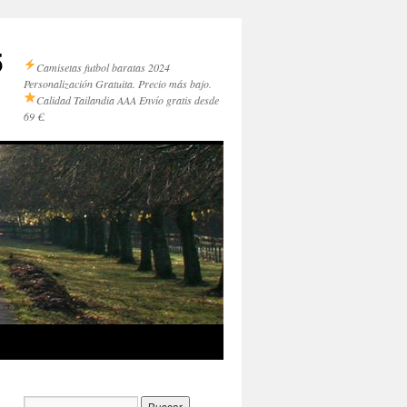
5
Camisetas futbol baratas 2024
Personalización Gratuita. Precio más bajo.
Calidad Tailandia AAA
Envío gratis desde
69 €.