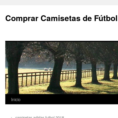
Comprar Camisetas de Fútbol
Saltar
Inicio
al
←
camisetas adidas futbol 2018