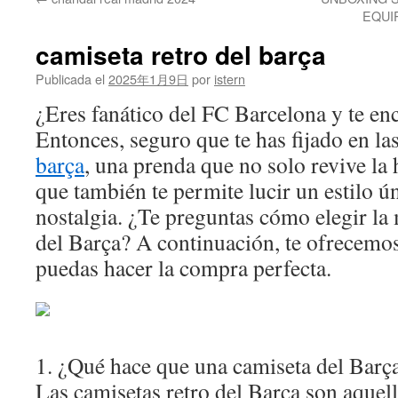
contenido
EQUIP
camiseta retro del barça
Publicada el
2025年1月9日
por
istern
¿Eres fanático del FC Barcelona y te en
Entonces, seguro que te has fijado en la
barça
, una prenda que no solo revive la h
que también te permite lucir un estilo ú
nostalgia. ¿Te preguntas cómo elegir la 
del Barça? A continuación, te ofrecemo
puedas hacer la compra perfecta.
1. ¿Qué hace que una camiseta del Barça
Las camisetas retro del Barça son aquel