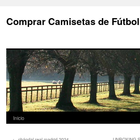
Comprar Camisetas de Fútbol
Saltar
Inicio
al
←
chándal real madrid 2024
UNBOXING S