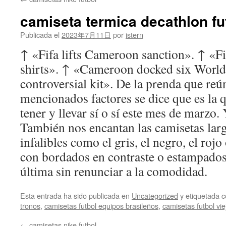
contenido
camiseta termica decathlon fu
Publicada el
2023年7月11日
por
istern
↑ «Fifa lifts Cameroon sanction». ↑ «
shirts». ↑ «Cameroon docked six World
controversial kit». De la prenda que reún
mencionados factores se dice que es la 
tener y llevar sí o sí este mes de marzo. 
También nos encantan las camisetas larg
infalibles como el gris, el negro, el rojo
con bordados en contraste o estampados 
última sin renunciar a la comodidad.
Esta entrada ha sido publicada en
Uncategorized
y etiquetada
tronos
,
camisetas futbol equipos brasileños
,
camisetas futbol vie
←
camisetas nike futbol