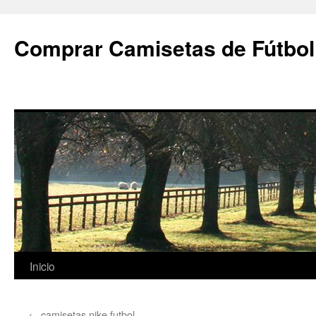
Comprar Camisetas de Fútbol
Saltar
Inicio
al
←
camisetas nike futbol