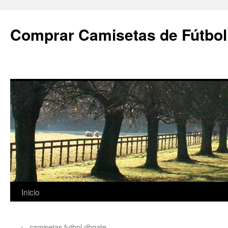
Comprar Camisetas de Fútbol
Saltar
Inicio
al
←
camisetas futbol dhgate