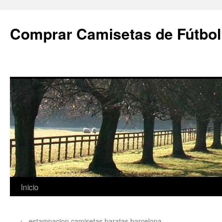
Comprar Camisetas de Fútbol
Saltar
Inicio
al
←
estampacion camisetas baratas barcelona