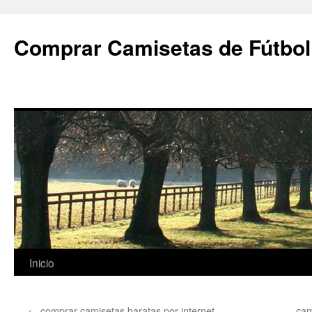
Comprar Camisetas de Fútbol
Saltar
Inicio
al
←
comprar camisetas baratas por internet
cam