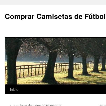
Comprar Camisetas de Fútbol
Saltar
Inicio
al
←
nombres de niños 2019 españa
cami