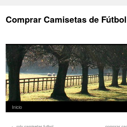
Comprar Camisetas de Fútbol
Saltar
Inicio
al
←
roly camisetas futbol
comprar cam