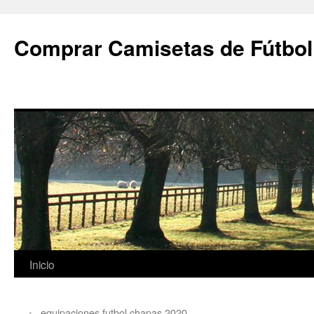
Comprar Camisetas de Fútbol
Saltar
Inicio
al
←
equipaciones futbol chapas 2020