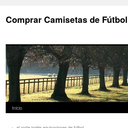
Comprar Camisetas de Fútbol
Saltar
Inicio
al
←
el corte inglés equipaciones de fútbol