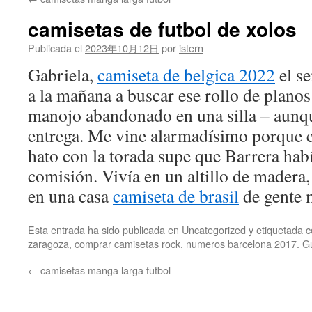
contenido
camisetas de futbol de xolos
Publicada el
2023年10月12日
por
istern
Gabriela,
camiseta de belgica 2022
el se
a la mañana a buscar ese rollo de planos
manojo abandonado en una silla – aunqu
entrega. Me vine alarmadísimo porque es
hato con la torada supe que Barrera ha
comisión. Vivía en un altillo de madera
en una casa
camiseta de brasil
de gente 
Esta entrada ha sido publicada en
Uncategorized
y etiquetada
zaragoza
,
comprar camisetas rock
,
numeros barcelona 2017
. G
←
camisetas manga larga futbol