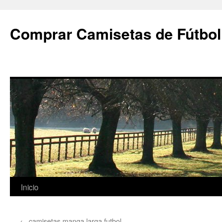
Comprar Camisetas de Fútbol
Saltar
Inicio
al
←
camisetas manga larga futbol