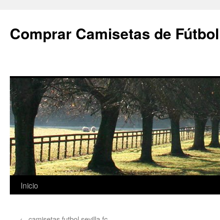
Comprar Camisetas de Fútbol
Saltar
Inicio
al
←
camisetas futbol sevilla fc