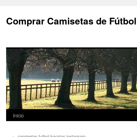
Comprar Camisetas de Fútbol
Saltar
Inicio
al
←
camisetas futbol baratas instagram