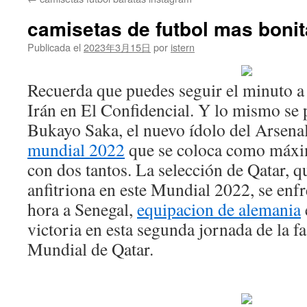
contenido
camisetas de futbol mas boni
Publicada el
2023年3月15日
por
istern
Recuerda que puedes seguir el minuto a
Irán en El Confidencial. Y lo mismo se 
Bukayo Saka, el nuevo ídolo del Arsena
mundial 2022
que se coloca como máxim
con dos tantos. La selección de Qatar, 
anfitriona en este Mundial 2022, se enf
hora a Senegal,
equipacion de alemania
victoria en esta segunda jornada de la f
Mundial de Qatar.