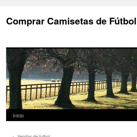
Comprar Camisetas de Fútbol
Saltar
Inicio
al
←
tiendas de futbol