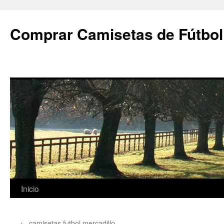
Comprar Camisetas de Fútbol
Saltar
Inicio
al
←
camisetas futbol mercadillo