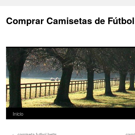
Comprar Camisetas de Fútbol
Saltar
Inicio
al
←
camiseta futbol betis
cami