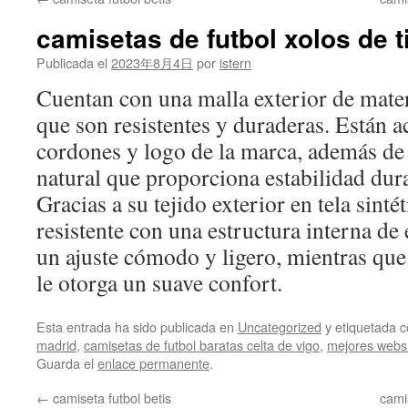
contenido
camisetas de futbol xolos de t
Publicada el
2023年8月4日
por
istern
Cuentan con una malla exterior de materi
que son resistentes y duraderas. Están a
cordones y logo de la marca, además de 
natural que proporciona estabilidad duran
Gracias a su tejido exterior en tela sinté
resistente con una estructura interna d
un ajuste cómodo y ligero, mientras que 
le otorga un suave confort.
Esta entrada ha sido publicada en
Uncategorized
y etiquetada
madrid
,
camisetas de futbol baratas celta de vigo
,
mejores webs 
Guarda el
enlace permanente
.
←
camiseta futbol betis
cami