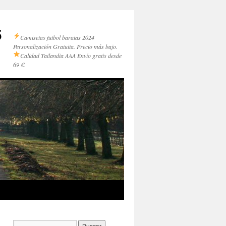
5
Camisetas futbol baratas 2024
Personalización Gratuita. Precio más bajo.
Calidad Tailandia AAA
Envío gratis desde
69 €.