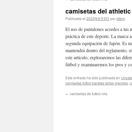
contenido
camisetas del athletic
Publicada el
2023年6月9日
por
istern
El uso de pantalones acordes a tus n
práctica de este deporte. La marca a
segunda equipación de Japón. Es nec
mantendrá dentro del reglamento, si
este artículo, exploraremos las dife
fútbol y examinaremos los pros y co
Esta entrada ha sido publicada en
Uncate
camisetas futbol baratas tallas grandes
,
c
←
camisetas de futbol mls