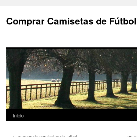
Comprar Camisetas de Fútbol
Saltar
Inicio
al
←
marcas de camisetas de futbol
entr