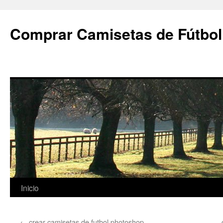
Comprar Camisetas de Fútbol
Saltar
Inicio
al
←
crear camisetas de futbol photoshop