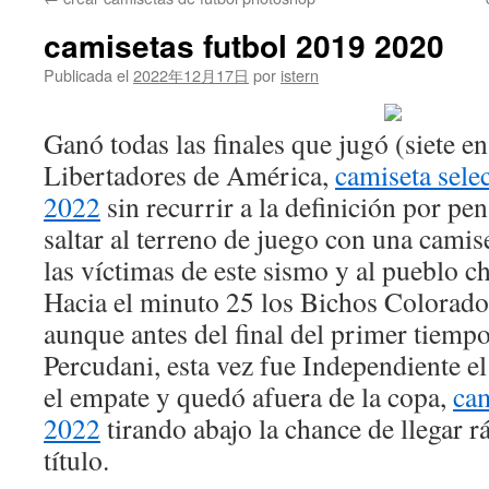
contenido
camisetas futbol 2019 2020
Publicada el
2022年12月17日
por
istern
Ganó todas las finales que jugó (siete en
Libertadores de América,
camiseta sele
2022
sin recurrir a la definición por pe
saltar al terreno de juego con una camis
las víctimas de este sismo y al pueblo ch
Hacia el minuto 25 los Bichos Colorado
aunque antes del final del primer tiemp
Percudani, esta vez fue Independiente e
el empate y quedó afuera de la copa,
ca
2022
tirando abajo la chance de llegar 
título.