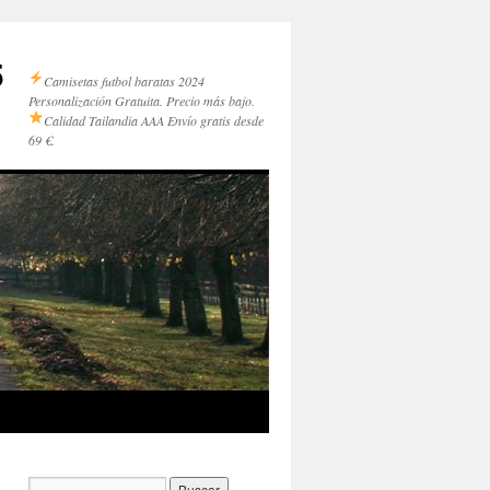
5
Camisetas futbol baratas 2024
Personalización Gratuita. Precio más bajo.
Calidad Tailandia AAA
Envío gratis desde
69 €.