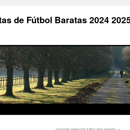
as de Fútbol Baratas 2024 202
camiseta seleccion futbol sala españa
→