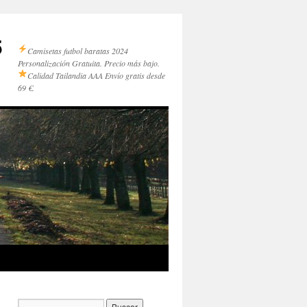
5
Camisetas futbol baratas 2024
Personalización Gratuita. Precio más bajo.
Calidad Tailandia AAA
Envío gratis desde
69 €.