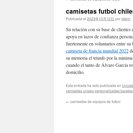
contenido
camisetas futbol chil
Publicada el
2023年10月12日
por
istern
Su relación con su base de clientes 
apoya en lazos de confianza persona
fuertemente en voluntarios entre su 
camiseta de francia mundial 2022
de
su memoria el triunfo por la mínim
cuando el tanto de Álvaro García ro
domicilio.
Esta entrada ha sido publicada en
Uncate
camisetas unisex personalizadas baratas
←
camisetas de equipos de futbol