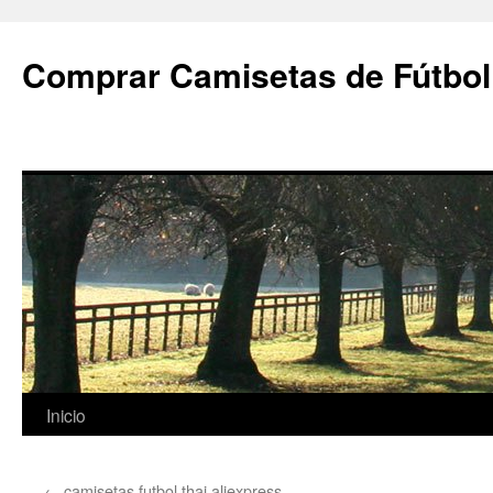
Comprar Camisetas de Fútbol
Saltar
Inicio
al
←
camisetas futbol thai aliexpress