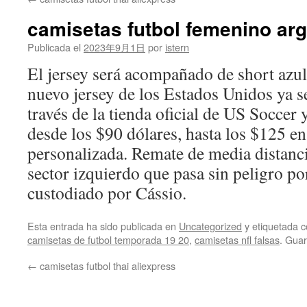
contenido
camisetas futbol femenino arg
Publicada el
2023年9月1日
por
istern
El jersey será acompañado de short azul 
nuevo jersey de los Estados Unidos ya se
través de la tienda oficial de US Soccer 
desde los $90 dólares, hasta los $125 en
personalizada. Remate de media distanci
sector izquierdo que pasa sin peligro po
custodiado por Cássio.
Esta entrada ha sido publicada en
Uncategorized
y etiquetada
camisetas de futbol temporada 19 20
,
camisetas nfl falsas
. Gua
←
camisetas futbol thai aliexpress