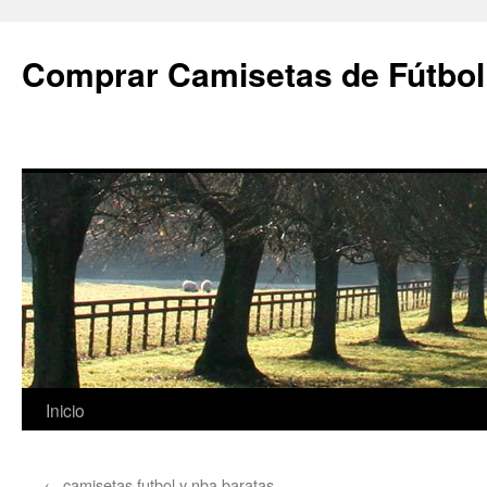
Comprar Camisetas de Fútbol
Saltar
Inicio
al
←
camisetas futbol y nba baratas