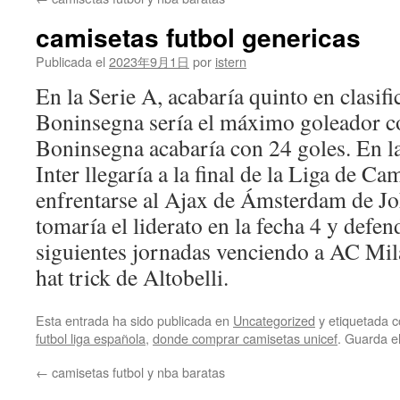
contenido
camisetas futbol genericas
Publicada el
2023年9月1日
por
istern
En la Serie A, acabaría quinto en clasif
Boninsegna sería el máximo goleador c
Boninsegna acabaría con 24 goles. En la
Inter llegaría a la final de la Liga de C
enfrentarse al Ajax de Ámsterdam de Jo
tomaría el liderato en la fecha 4 y defen
siguientes jornadas venciendo a AC Mil
hat trick de Altobelli.
Esta entrada ha sido publicada en
Uncategorized
y etiquetada
futbol liga española
,
donde comprar camisetas unicef
. Guarda e
←
camisetas futbol y nba baratas