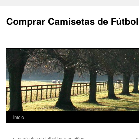
Comprar Camisetas de Fútbol
Saltar
Inicio
al
←
camisetas de futbol baratas niños
q