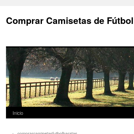
Comprar Camisetas de Fútbol
Saltar
Inicio
al
←
comprarcamisetasfutbolbaratas