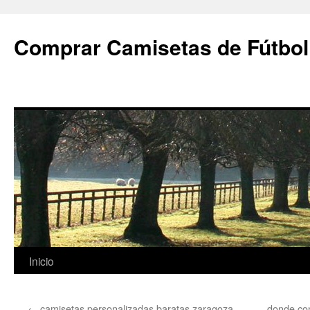
Comprar Camisetas de Fútbol
Saltar
Inicio
al
←
camisetas personalizadas baratas zaragoza
donde com