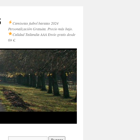
5
Camisetas futbol baratas 2024
Personalización Gratuita. Precio más bajo.
Calidad Tailandia AAA
Envío gratis desde
69 €.