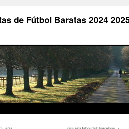
as de Fútbol Baratas 2024 202
 mujeres
camiseta futbol club barcelona
→