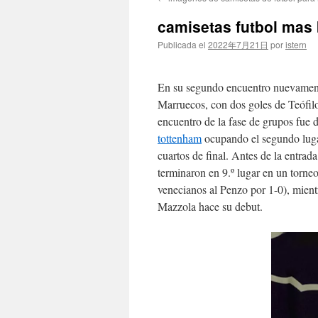
contenido
camisetas futbol mas 
Publicada el
2022年7月21日
por
istern
En su segundo encuentro nuevament
Marruecos, con dos goles de Teófilo
encuentro de la fase de grupos fue
tottenham
ocupando el segundo lugar
cuartos de final. Antes de la entrada
terminaron en 9.º lugar en un torne
venecianos al Penzo por 1-0), mient
Mazzola hace su debut.