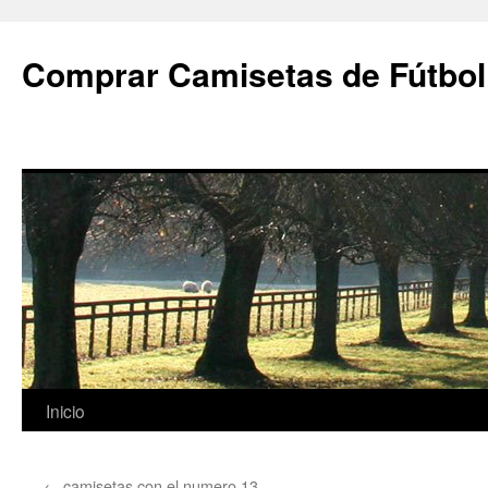
Comprar Camisetas de Fútbol
Saltar
Inicio
al
←
camisetas con el numero 13