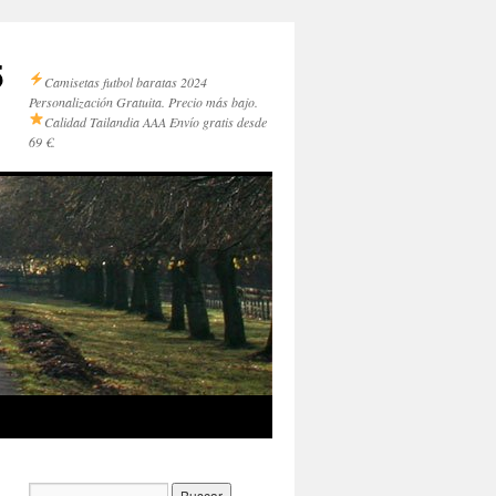
5
Camisetas futbol baratas 2024
Personalización Gratuita. Precio más bajo.
Calidad Tailandia AAA
Envío gratis desde
69 €.