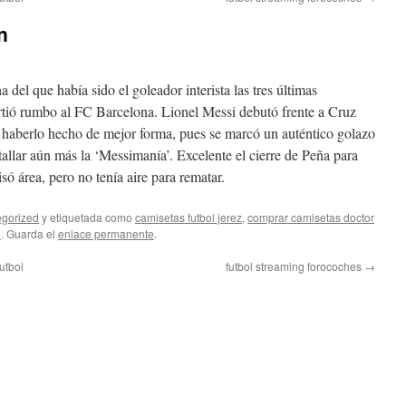
n
 del que había sido el goleador interista las tres últimas
rtió rumbo al FC Barcelona. Lionel Messi debutó frente a Cruz
haberlo hecho de mejor forma, pues se marcó un auténtico golazo
stallar aún más la ‘Messimanía’. Excelente el cierre de Peña para
só área, pero no tenía aire para rematar.
gorized
y etiquetada como
camisetas futbol jerez
,
comprar camisetas doctor
l
. Guarda el
enlace permanente
.
utbol
futbol streaming forocoches
→