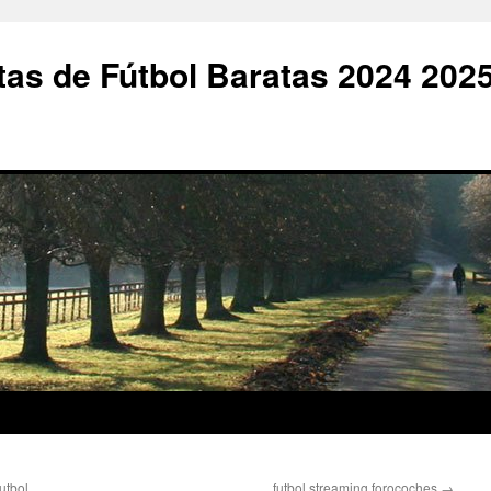
as de Fútbol Baratas 2024 202
utbol
futbol streaming forocoches
→