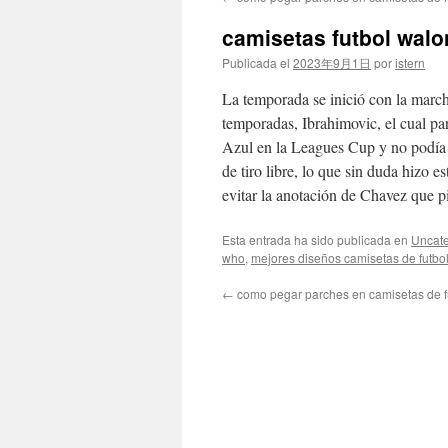
contenido
camisetas futbol walo
Publicada el
2023年9月1日
por
istern
La temporada se inició con la marcha
temporadas, Ibrahimovic, el cual pa
Azul en la Leagues Cup y no podía 
de tiro libre, lo que sin duda hizo e
evitar la anotación de Chavez que pi
Esta entrada ha sido publicada en
Uncate
who
,
mejores diseños camisetas de futbo
←
como pegar parches en camisetas de f