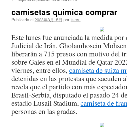
contenido
camisetas quimica comprar
Publicada el
2023年3月15日
por
istern
Este lunes fue anunciada la medida por e
Judicial de Irán, Gholamhosein Mohseni
liberarán a 715 presos con motivo del tr
sobre Gales en el Mundial de Qatar 2022
viernes, entre ellos,
camiseta de suiza 
detenidas en las protestas que sacuden a
revela que el partido con más espectador
Brasil-Serbia, disputado el pasado 24 d
estadio Lusail Stadium,
camiseta de fra
personas en las gradas.