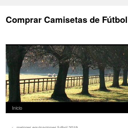
Comprar Camisetas de Fútbol
Saltar
Inicio
al
←
mejores equipaciones futbol 2019