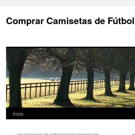
Comprar Camisetas de Fútbol
Saltar
Inicio
al
←
equipaciones de futbol proxima temporada
e