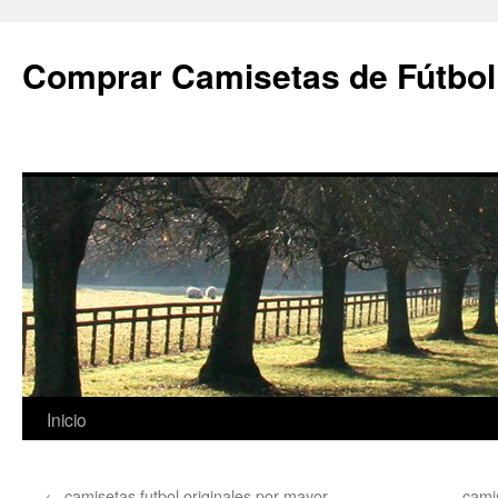
Comprar Camisetas de Fútbol
Saltar
Inicio
al
←
camisetas futbol originales por mayor
cami