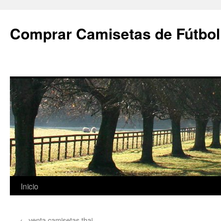
Comprar Camisetas de Fútbol
Saltar
Inicio
al
←
venta camisetas thai