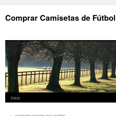
Comprar Camisetas de Fútbol
Saltar
Inicio
al
←
camisetas baratas iron maiden