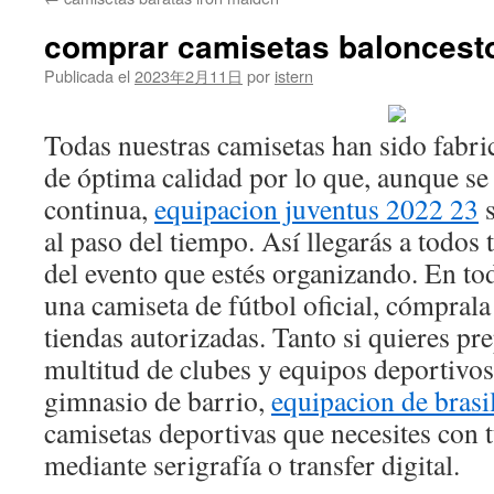
contenido
comprar camisetas baloncest
Publicada el
2023年2月11日
por
istern
Todas nuestras camisetas han sido fabri
de óptima calidad por lo que, aunque se
continua,
equipacion juventus 2022 23
s
al paso del tiempo. Así llegarás a todos t
del evento que estés organizando. En to
una camiseta de fútbol oficial, cómprala
tiendas autorizadas. Tanto si quieres pr
multitud de clubes y equipos deportivos
gimnasio de barrio,
equipacion de brasi
camisetas deportivas que necesites con 
mediante serigrafía o transfer digital.