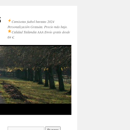
5
Camisetas futbol baratas 2024
Personalización Gratuita. Precio más bajo.
Calidad Tailandia AAA
Envío gratis desde
69 €.