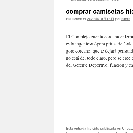
contenido
comprar camisetas hi
Publicada el
2022年10月18日
por
istern
El Complejo cuenta con una enferme
es la ingeniosa ópera prima de Gald
gore coreano, que te dejará pensando
no está del todo claro, pero se cree
del Gerente Deportivo, función y c
Esta entrada ha sido publicada en
Uncate