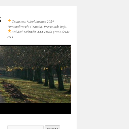
5
Camisetas futbol baratas 2024
Personalización Gratuita. Precio más bajo.
Calidad Tailandia AAA
Envío gratis desde
69 €.