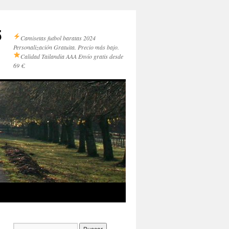
5
Camisetas futbol baratas 2024
Personalización Gratuita. Precio más bajo.
Calidad Tailandia AAA
Envío gratis desde
69 €.