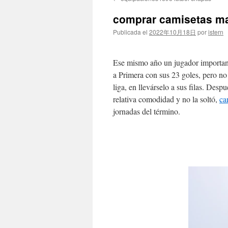
contenido
comprar camisetas ma
Publicada el
2022年10月18日
por
istern
Ese mismo año un jugador importantí
a Primera con sus 23 goles, pero no
liga, en llevárselo a sus filas. Desp
relativa comodidad y no la soltó,
ca
jornadas del término.