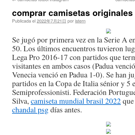
contenido
comprar camisetas originales
Publicada el
2022年7月21日
por
istern
Se jugó por primera vez en la Serie A e
50. Los últimos encuentros tuvieron lu
Lega Pro 2016-17 con partidos que term
visitantes en ambos casos (Padua venció
Venecia venció en Padua 1-0). Se han j
partidos en la Copa de Italia sénior y 5 
Semiprofessionisti. Federación Portugue
Silva,
camiseta mundial brasil 2022
que 
chandal psg
días antes.