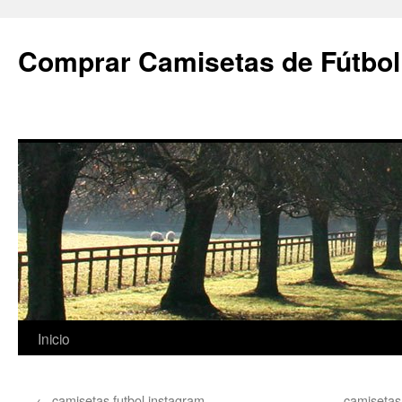
Comprar Camisetas de Fútbol
Saltar
Inicio
al
←
camisetas futbol instagram
camisetas