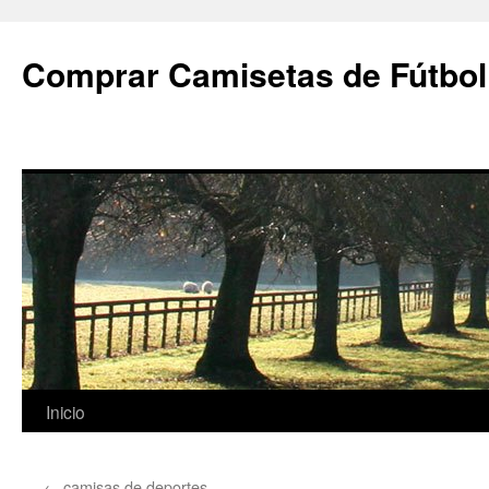
Comprar Camisetas de Fútbol
Saltar
Inicio
al
←
camisas de deportes