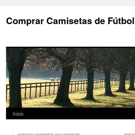
Comprar Camisetas de Fútbol
Saltar
Inicio
al
←
comprar camisetas con mensaje
imita