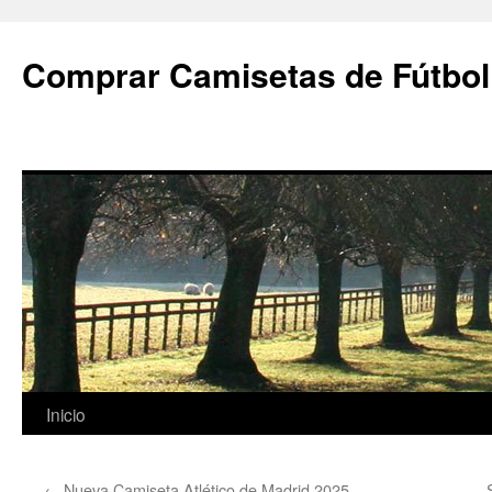
Comprar Camisetas de Fútbol
Saltar
Inicio
al
←
Nueva Camiseta Atlético de Madrid 2025