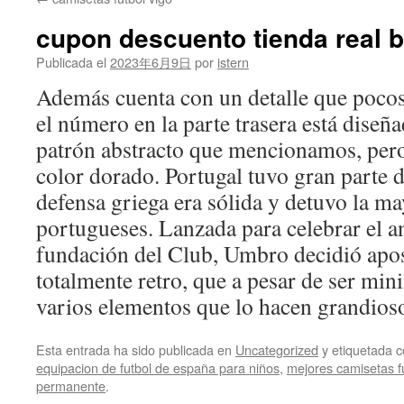
contenido
cupon descuento tienda real b
Publicada el
2023年6月9日
por
istern
Además cuenta con un detalle que pocos
el número en la parte trasera está dise
patrón abstracto que mencionamos, per
color dorado. Portugal tuvo gran parte d
defensa griega era sólida y detuvo la ma
portugueses. Lanzada para celebrar el an
fundación del Club, Umbro decidió apos
totalmente retro, que a pesar de ser min
varios elementos que lo hacen grandios
Esta entrada ha sido publicada en
Uncategorized
y etiquetada
equipacion de futbol de españa para niños
,
mejores camisetas fu
permanente
.