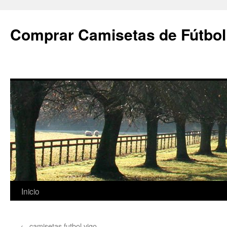
Comprar Camisetas de Fútbol
Saltar
Inicio
al
←
camisetas futbol vigo