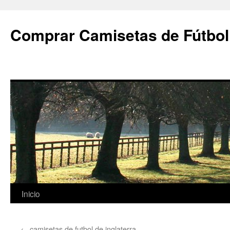
Comprar Camisetas de Fútbol
Saltar
Inicio
al
←
camisetas de futbol de inglaterra