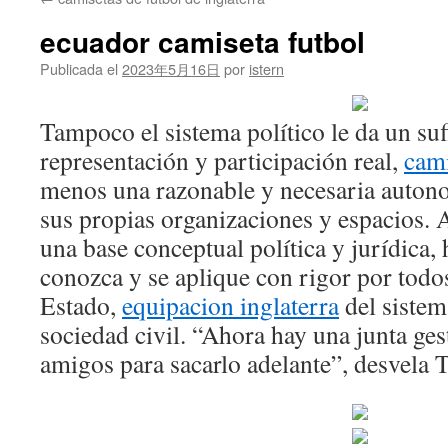
contenido
ecuador camiseta futbol
Publicada el
2023年5月16日
por
istern
Tampoco el sistema político le da un suf
representación y participación real,
cami
menos una razonable y necesaria auton
sus propias organizaciones y espacios. 
una base conceptual política y jurídica,
conozca y se aplique con rigor por todos
Estado,
equipacion inglaterra
del sistema
sociedad civil. “Ahora hay una junta ge
amigos para sacarlo adelante”, desvela T