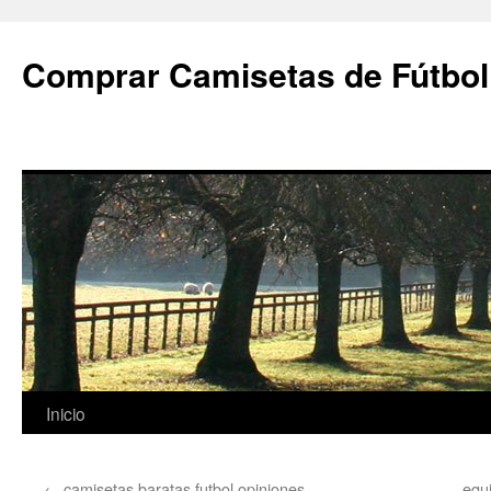
Comprar Camisetas de Fútbol
Saltar
Inicio
al
←
camisetas baratas futbol opiniones
equ