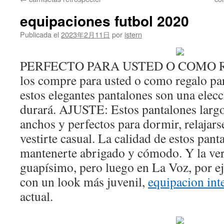
contenido
equipaciones futbol 2020
Publicada el
2023年2月11日
por
istern
PERFECTO PARA USTED O COMO RE
los compre para usted o como regalo par
estos elegantes pantalones son una elecc
durará. AJUSTE: Estos pantalones largos
anchos y perfectos para dormir, relajar
vestirte casual. La calidad de estos pant
mantenerte abrigado y cómodo. Y la ve
guapísimo, pero luego en La Voz, por e
con un look más juvenil,
equipacion int
actual.