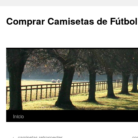
Comprar Camisetas de Fútbol
Saltar
Inicio
al
←
camisetas retrospecter
co