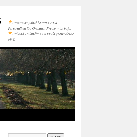
5
Camisetas futbol baratas 2024
Personalización Gratuita. Precio más bajo.
Calidad Tailandia AAA
Envío gratis desde
69 €.