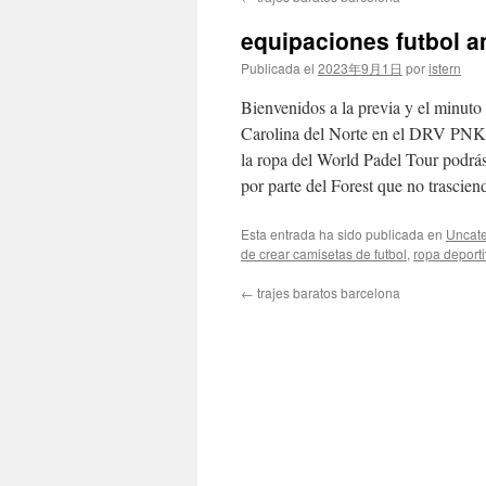
contenido
equipaciones futbol 
Publicada el
2023年9月1日
por
istern
Bienvenidos a la previa y el minuto
Carolina del Norte en el DRV PNK 
la ropa del World Padel Tour podrás
por parte del Forest que no trascie
Esta entrada ha sido publicada en
Uncate
de crear camisetas de futbol
,
ropa deporti
←
trajes baratos barcelona